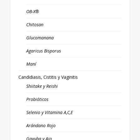
OB-X®
Chitosan
Glucomanana
Agaricus Bisporus
Maní
Candidiasis, Cistitis y Vaginitis
Shiitake y Reishi
Probióticos
Selenio y Vitamina A,C,E
Arándano Rojo
Gayuba y Ajo