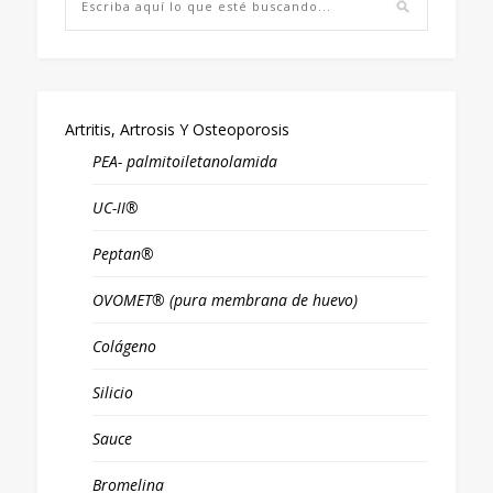
Artritis, Artrosis Y Osteoporosis
PEA- palmitoiletanolamida
UC-II®
Peptan®
OVOMET® (pura membrana de huevo)
Colágeno
Silicio
Sauce
Bromelina