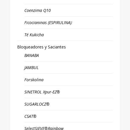
Coenzima Q10
Ficocianinas (ESPIRULINA):
Té Kukicha
Bloqueadores y Saciantes
BANABA
JAMBUL
Forskolina
SINETROL Xpur-EZ®
SUGARLOCZ®
CSAT®
SelectSIEVE®Rainbow