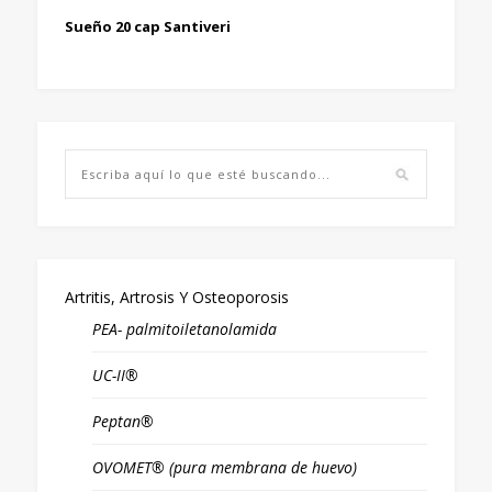
Sueño 20 cap Santiveri
Artritis, Artrosis Y Osteoporosis
PEA- palmitoiletanolamida
UC-II®
Peptan®
OVOMET® (pura membrana de huevo)