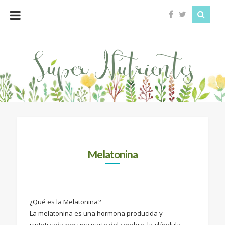
Super
Nutrientes
Melatonina
¿Qué es la Melatonina?
La melatonina es una hormona producida y
sintetizada por una parte del cerebro, la glándula