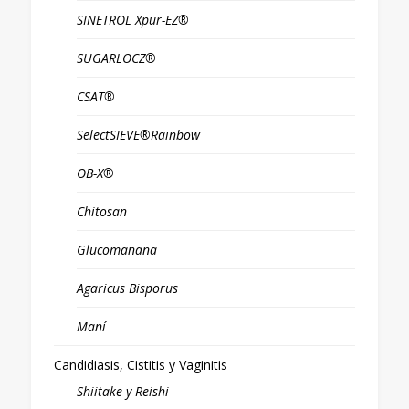
SINETROL Xpur-EZ®
SUGARLOCZ®
CSAT®
SelectSIEVE®Rainbow
OB-X®
Chitosan
Glucomanana
Agaricus Bisporus
Maní
Candidiasis, Cistitis y Vaginitis
Shiitake y Reishi