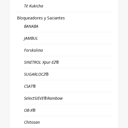
Té Kukicha
Bloqueadores y Saciantes
BANABA
JAMBUL
Forskolina
SINETROL Xpur-EZ®
SUGARLOCZ®
CSAT®
SelectSIEVE®Rainbow
OB-X®
Chitosan