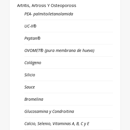
Artritis, Artrosis Y Osteoporosis
PEA- palmitoiletanolamida
UC-II®
Peptan®
OVOMET® (pura membrana de huevo)
Colágeno
Silicio
Sauce
Bromelina
Glucosamina y Condroitina
Calcio, Selenio, Vitaminas A, B, C y E