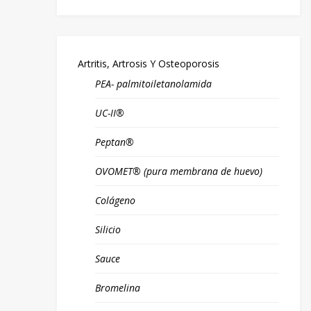
Artritis, Artrosis Y Osteoporosis
PEA- palmitoiletanolamida
UC-II®
Peptan®
OVOMET® (pura membrana de huevo)
Colágeno
Silicio
Sauce
Bromelina