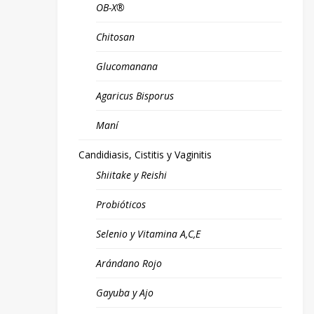
OB-X®
Chitosan
Glucomanana
Agaricus Bisporus
Maní
Candidiasis, Cistitis y Vaginitis
Shiitake y Reishi
Probióticos
Selenio y Vitamina A,C,E
Arándano Rojo
Gayuba y Ajo