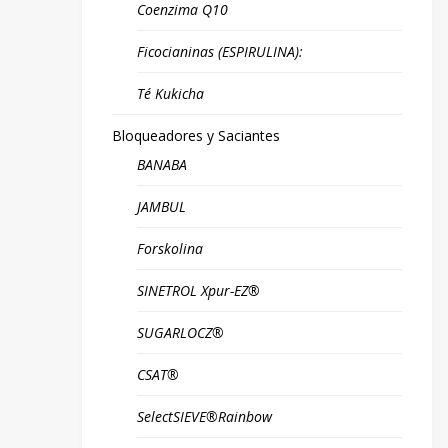
Coenzima Q10
Ficocianinas (ESPIRULINA):
Té Kukicha
Bloqueadores y Saciantes
BANABA
JAMBUL
Forskolina
SINETROL Xpur-EZ®
SUGARLOCZ®
CSAT®
SelectSIEVE®Rainbow