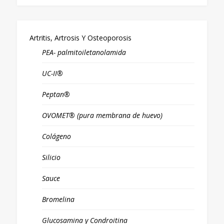
Artritis, Artrosis Y Osteoporosis
PEA- palmitoiletanolamida
UC-II®
Peptan®
OVOMET® (pura membrana de huevo)
Colágeno
Silicio
Sauce
Bromelina
Glucosamina y Condroitina