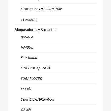
Ficocianinas (ESPIRULINA):
Té Kukicha
Bloqueadores y Saciantes
BANABA
JAMBUL
Forskolina
SINETROL Xpur-EZ®
SUGARLOCZ®
CSAT®
SelectSIEVE®Rainbow
OB-X®