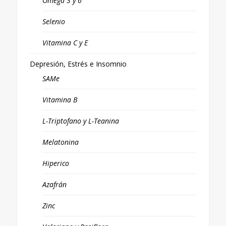
Omega 3 y 6
Selenio
Vitamina C y E
Depresión, Estrés e Insomnio
SAMe
Vitamina B
L-Triptofano y L-Teanina
Melatonina
Hiperico
Azafrán
Zinc