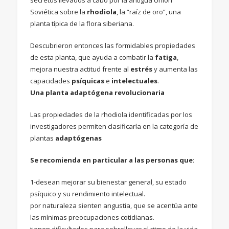
Soviética sobre la
rhodiola
, la “raíz de oro”, una
planta típica de la flora siberiana.
Descubrieron entonces las formidables propiedades
de esta planta, que ayuda a combatir la
fatiga
,
mejora nuestra actitud frente al
estrés
y aumenta las
capacidades
psíquicas
e
intelectuales
.
Una planta adaptógena revolucionaria
Las propiedades de la rhodiola identificadas por los
investigadores permiten clasificarla en la categoría de
plantas
adaptógenas
Se recomienda en particular a las personas que:
1-desean mejorar su bienestar general, su estado
psíquico y su rendimiento intelectual.
por naturaleza sienten angustia, que se acentúa ante
las mínimas preocupaciones cotidianas.
tienen dificultades para sobrellevar el ritmo de la vida