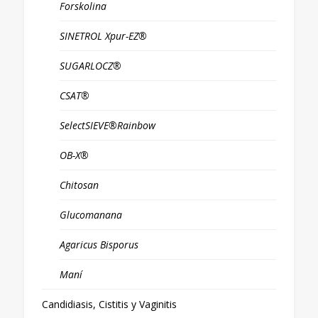
Forskolina
SINETROL Xpur-EZ®
SUGARLOCZ®
CSAT®
SelectSIEVE®Rainbow
OB-X®
Chitosan
Glucomanana
Agaricus Bisporus
Maní
Candidiasis, Cistitis y Vaginitis